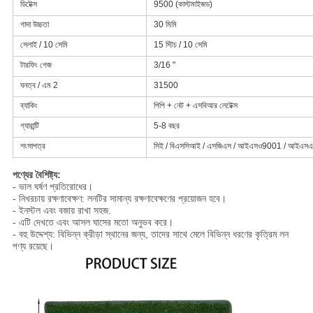
ডিটেক্স
9500 (কাস্টমাইজড)
গাদা উচ্চতা
30 মিমি
সেলাই / 10 সেমি
15 স্টিচ / 10 সেমি
টারফিং গেজ
3/16 "
ঘনত্ব / এম 2
31500
ব্যাকিং
পিপি + নেট + এসবিআর লেটেক্স
গ্যারান্টি
5-8 বছর
শংসাপত্র
সিই / বিএসসিআই / এসজিএস / আইএসও9001 / আইএস
পণ্যের বৈশিষ্ট্য:
- ভাল ঘর্ষণ প্রতিরোধের।
- নিখরচায় রক্ষণাবেক্ষণ: লনটির সামান্য রক্ষণাবেক্ষণের প্রয়োজন হবে।
- ইনস্টল এবং বজায় রাখা সহজ.
- এটি দেখতে এবং আসল ঘাসের মতো অনুভব করে।
- বহু উদ্দেশ্য: বিভিন্ন ক্রীড়া স্থানের জন্য, তাদের সাথে মেলে বিভিন্ন ধরণের কৃত্রিম লন
পণ্য রয়েছে।