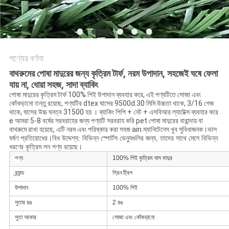
POLICY
পণ্যের বর্ণনা
বাথরুমের পোষা মাদুরের জন্য কৃত্রিম টার্ফ, নরম উপাদান, সহজেই ঘষে ফেলা
যায় না, ধোয়া সহজ, সাদা ব্যাকিং
পোষা মাদুরের কৃত্রিম টার্ফ 100% পিই উপাদান ব্যবহার করে, এই পণ্যটিতে সোজা এবং
কোঁকড়ানো তন্তু রয়েছে, পণ্যটির dtex ঘাসের 9500d.30 মিমি উচ্চতা থাকে, 3/16 গেজ
থাকে, ঘাসের উচ্চ ঘনত্ব 31500 হয় । ব্যাকিং পিপি + নেট + এসবিআর ল্যাটেক্স ব্যবহার করে
e আমরা 5-8 বর্ষের সরবরাহের জন্য পণ্যটি সরবরাহ করি pet পোষা মাদুরের বারান্দায় বা
বাথরুমে রাখা হয়েছে, এটি নরম এবং পরিষ্কার করা সহজ ain ম্যানিটেনেস খুব সুবিধাজনক।
ভাল
ঘর্ষণ প্রতিরোধের।বিধ উদ্দেশ্য: বিভিন্ন স্পোর্টস ভেন্যুগুলির জন্য, তাদের সাথে মেলে বিভিন্ন
ধরণের কৃত্রিম লন পণ্য রয়েছে।
পণ্য
100% পিই কৃত্রিম ঘাস মাদুর
ব্র্যান্ড
গ্রিন ট্রিপ
উপাদান
100% পিই
সুতার রঙ
2 রঙ
সুতা আকার
সোজা এবং কোঁকড়ানো