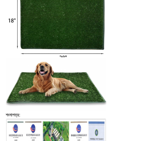
শংসাপত্র: