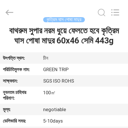
Green
trip
sports
industry
group.
কৃত্রিম ঘাস পোষা মাদুর
All
Rights
Reserved.
বাথরুম সুপার নরম ধুয়ে ফেলতে হবে কৃত্রিম
বাড়ি
ঘাস পোষা মাদুর 60x46 সেমি 443g
পণ্য
উৎপত্তি স্থল:
চীন
আমাদের
পরিচিতিমুলক নাম:
GREEN TRIP
সম্পর্কে
সাক্ষ্যদান:
SGS ISO ROHS
ন্যূনতম চাহিদার
100㎡
কারখানা
পরিমাণ:
ভ্রমণ
মূল্য:
negotiable
ডেলিভারি সময়:
5-10days
মান