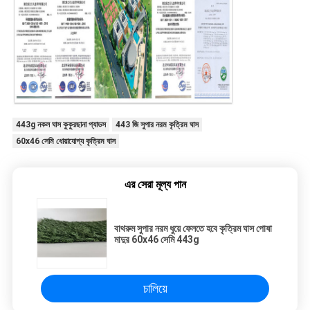
443g নকল ঘাস কুকুরছানা প্যাডস
443 জি সুপার নরম কৃত্রিম ঘাস
60x46 সেমি ধোয়াযোগ্য কৃত্রিম ঘাস
এর সেরা মূল্য পান
বাথরুম সুপার নরম ধুয়ে ফেলতে হবে কৃত্রিম ঘাস পোষা
মাদুর 60x46 সেমি 443g
চালিয়ে