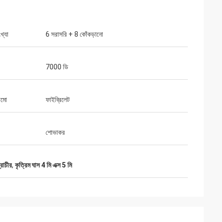
খ্যা
6 সরাসরি + 8 কোঁকড়ানো
7000 ডি
ামো
ফাইব্রিলেট
শোভাকর
্রাচীর
,
কৃত্রিম ঘাস 4 মি এক্স 5 মি
েল
মনোভাব এবং সহযোগিতার
ষ্ট করে।