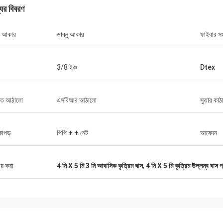
যের বিবরণ
র আকার
ডাব্লু আকার
ফাইবার সং
3/8 ইঞ্চ
Dtex
মিত আঠালো
এসবিআর আঠালো
সুতার কাঠ
কাপড়
পিপি + + নেট
আবেদন
রোজ
ীয় করা
4 মি X 5 মি 3 মি আবাসিক কৃত্রিম ঘাস
,
4 মি X 5 মি কৃত্রিম উল্লম্ব ঘাস প
অরুণ প্যাট
রিক সহযোগিতা প্রায় 4 বছর ধরে স্থায়ী হয় এবং
আপনার উত্পাদনশীলতা, পরিষেবার 
দত্ত যে পরিষেবাটি প্রত্যাশিত তা অবশ্যই স্বীকার
আন্তরিকতা আমাদের সমস্তকে সন্তু
ে।