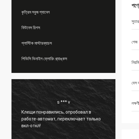
পণ্
কৃত্রিম সবুজ প্যানেল
সুতা
ফিটনেস রিগস
গেজ
প্লাস্টিক মাস্টারব্যাচস
পিভিসি ভিনাইল ফ্লোরিং প্ল্যাঙ্কস
নিয়
বেস 
s *** v
লক্ষণ
Клещи понравились, опробовал в
এই পারস্প
работе-автомат, переключает только
তাদের প্র
вкл-откл!
করতে হব