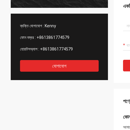
একটি
ব্যক্তি যোগাযোগ :
Kenny
ফোন নম্বর :
+8613861774579
হোয়াটসঅ্যাপ :
+8613861774579
যোগাযোগ
পণ্য
কোনও
আমাদে