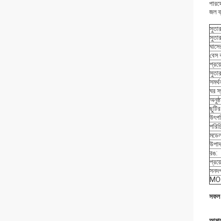
পারফ
জল ব
সুতা
সুতা
ঘাসে
বেস 
প্রয
সুতার
সমর্থ
ঘর স্
অনুষ্ঠ
ছুটির
উৎপত
পরিচ
মডেল
উপাদ
রঙ:
প্রয়
সনদপ
MO
সফল ক
আমাদে