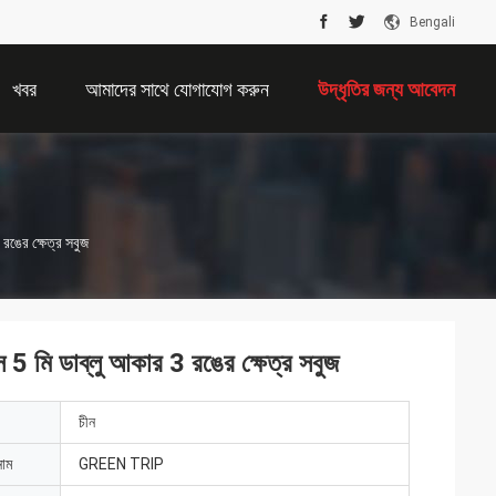
Bengali
খবর
আমাদের সাথে যোগাযোগ করুন
উদ্ধৃতির জন্য আবেদন
 রঙের ক্ষেত্র সবুজ
্স 5 মি ডাব্লু আকার 3 রঙের ক্ষেত্র সবুজ
চীন
নাম
GREEN TRIP