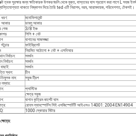
েক্ট ত্বক সুরক্ষার জন্য ক্ষতিকারক উপকরণগুলি থেকে মুক্ত, বাস্তবের ঘাস প্রয়োগ করা লাগে L সহজ ইন
্যাপ্তিযোগ্যতা থাকতে নিষ্কাশন দিয়ে তৈরি ted এটি নিরাপদ, নরম, আরামদায়ক, পরিবেশগত, টেকসই।
র ধরণ:
মনোফিলামেন্ট
র আকার
ডাব্লু আকার
র গেজ
3/8 ইঞ্চ
কাপড়
পিপি + নেট
়োগ
বাগানের সাজসজ্জা
 স্টুচার
ফাইব্রিলেট
ন
নিয়মিত আঠালো + নেট + এসবিআর
থান নির্বাচন:
সমর্থন
ান নির্বাচন:
সমর্থন
 বাছাই:
সমর্থন
্তি স্থল:
চীন
িতিমুলক নাম:
সবুজ ট্রিপ
 নম্বার:
ান:
প্লাস্টিক
ক্ষেত্র সবুজ
োগ:
বাগান কৃত্রিম কার্পেট ঘাস
ত্র:
রোহস ল্যাবস্পোর্টস সিই এসজিস্পোর্টটি আইএসও 14001: 2004 EN14904
Q:
1000 স্কোয়ার মিটার
্ষেত্রে:
র প্রতিষ্ঠান: