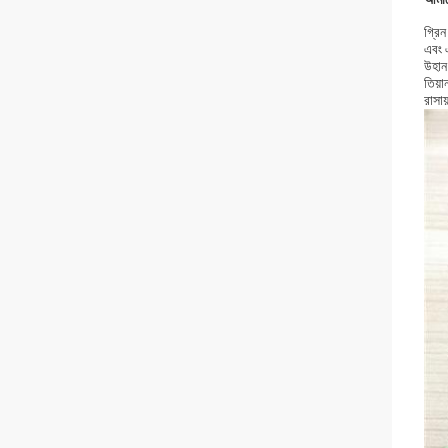
গ্রিন
এবং 
উহান 
তিয়া
রাসায